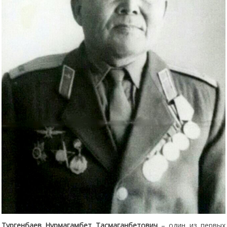
Тургенбаев Нурмагамбет Тасмаганбетович
– один из первых