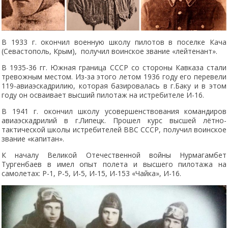
В 1933 г. окончил военную школу пилотов в поселке Кача
(Севастополь, Крым), получил воинское звание «лейтенант».
В 1935-36 гг. Южная граница СССР со стороны Кавказа стали
тревожным местом. Из-за этого летом 1936 году его перевели
119-авиаэскадрилию, которая базировалась в г.Баку и в этом
году он осваивает высший пилотаж на истребителе И-16.
В 1941 г. окончил школу усовершенствования командиров
авиаэскадрилий в г.Липецк. Прошел курс высшей лётно-
тактической школы истребителей ВВС СССР, получил воинское
звание «капитан».
К началу Великой Отечественной войны Нурмагамбет
Тургенбаев в имел опыт полета и высшего пилотажа на
самолетах: Р-1, Р-5, И-5, И-15, И-153 «Чайка», И-16.