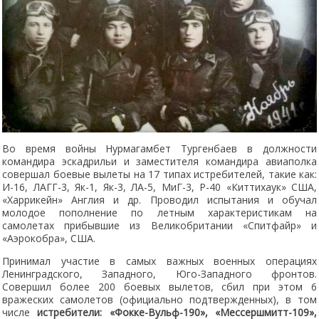
Во время войны Нурмагамбет Тургенбаев в должности
командира эскадрильи и заместителя командира авиаполка
совершал боевые вылеты на 17 типах истребителей, такие как:
И-16, ЛАГГ-3, Як-1, Як-3, ЛА-5, МиГ-3, Р-40 «Киттихаук» США,
«Харрикейн» Англия и др. Проводил испытания и обучал
молодое пополнение по летным характеристикам на
самолетах прибывшие из Великобритании «Спитфайр» и
«Аэрокобра», США.
Принимал участие в самых важных военных операциях
Ленинградского, Западного, Юго-Западного фронтов.
Совершил более 200 боевых вылетов, сбил при этом 6
вражеских самолетов (официально подтвержденных), в том
числе
истребители:
«Фокке-Вульф-190», «Мессершмитт-109»,