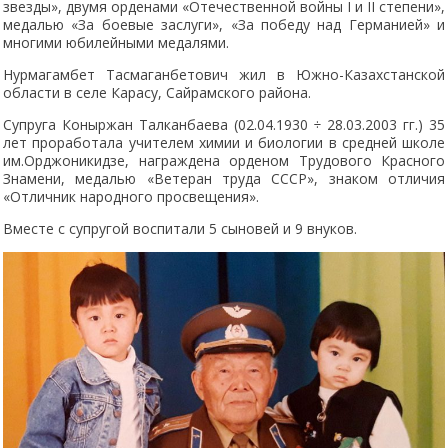
звезды», двумя орденами «Отечественной войны I и II степени»,
медалью «За боевые заслуги», «За победу над Германией» и
многими юбилейными медалями.
Нурмагамбет Тасмаганбетович жил в Южно-Казахстанской
области в селе Карасу, Сайрамского района.
Супруга Коныржан Талканбаева (02.04.1930 ÷ 28.03.2003 гг.) 35
лет проработала учителем химии и биологии в средней школе
им.Орджоникидзе, награждена орденом Трудового Красного
Знамени, медалью «Ветеран труда СССР», знаком отличия
«Отличник народного просвещения».
Вместе с супругой воспитали 5 сыновей и 9 внуков.