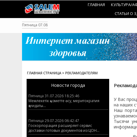
Перейти
ГЛАВНАЯ
КУЛЬТУРА/А
к
содержанию
СТАТЬИ О 
Пятница 07.08
ГЛАВНАЯ СТРАНИЦА
>
РЕКЛАМОДАТЕЛЯМ
Новости города
Рекламод
Пятница 31.07.2026 18:25:46
У Вас про
Мемлекетік қызметте өсу, меритократия
на наших с
қағидаты...
Наш порта
узнаваемос
Пятница 29.07.2026 06:42:47
Тысячи ун
Госкорпорация расширяет сервис
информаци
доставки готовых документов из ЦОН...
Вы