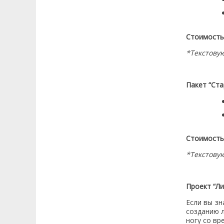
районов Шымкента изменят режим
работы с 1 июля...
Стоимость:
Пятница 30.06.2026 16:49:43
Шымкентцы могут получить водительские
*Текстову
удостоверения, техпаспорта и госномера с
доставкой на дом...
Пакет “Ста
Пятница 25.06.2026 12:55:34
СПОРТТЫҚ АТУДАН ЖАСӨСПІРІМДЕР
АРАСЫНДАҒЫ ӘЛЕМ ЧЕМПИОНАТЫНДА
ҚАЗАҚСТАНДЫҚ МЕРГЕНДЕР 4 МЕДАЛЬ
ЖЕҢІП АЛДЫ!...
Стоимость:
Пятница 26.05.2026 17:08:09
В ПЕРВЫЙ ЖЕ ФИНАЛЬНЫЙ ДЕНЬ КУБКА
*Текстову
МИРА ПО СТЕНДОВОЙ СТРЕЛЬБЕ
КАЗАХСТАНСКИЙ СТРЕЛОК АСЕМ ОРЫНБАЙ
ПРИНЕСЛА ЗОЛОТУЮ МЕДАЛЬ!...
Проект “Ли
Пятница 26.05.2026 12:52:55
Если вы зн
В АЛМАТИНСКОЙ ОБЛАСТИ СОСТОЯЛАСЬ
созданию 
ЦЕРЕМОНИЯ ОТКРЫТИЯ КУБКА МИРА ПО
ногу со вр