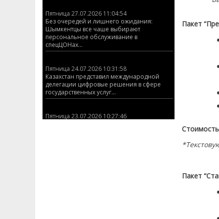
Пятница 27.07.2026 11:04:54
Без очередей и лишнего ожидания:
Пакет “Пр
Шымкентцы все чаше выбирают
персональное обслуживание в
спецЦОНах...
Пятница 24.07.2026 10:31:58
Казахстан представил международной
делегации цифровые решения в сфере
государственных услуг...
Пятница 23.07.2026 10:27:46
КАЗАХСТАНСКИЙ СТРЕЛОК ЗАВОЕВАЛ
Стоимость:
ЗОЛОТУЮ МЕДАЛЬ НА ЧЕМПИОНАТЕ МИРА
ISSF ПО ПУЛЕВОЙ СТРЕЛЬБЕ (ДВИЖУЩАЯСЯ
*Текстову
МИШЕНЬ)!...
Пятница 03.07.2026 12:17:23
Пакет “Ста
График работы ЦОНов и спецЦОНов
Шымкента на 6 июля...
Пятница 01.07.2026 10:16:33
ЦОНы Абайского и Аль-Фарабийского