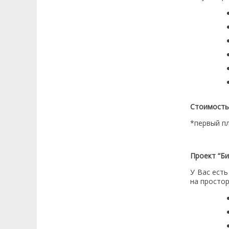
СТЕНДОВОЙ СТРЕЛЬБЕ...
Пятница 15.05.2026 19:17:16
Семья без границ: ко Дню семьи в
Шымкенте рассказали о браках и
семейной статистике...
Пятница 29.04.2026 18:36:06
Мемлекеттік қызметшілердің құқықтары
қорғалды"...
Стоимость:
Пятница 23.04.2026 14:13:06
*первый пл
ҚАЗАҚСТАНДЫҚ МЕРГЕНДЕР ЮНИОРЛАР
АРАСЫНДАҒЫ НЫСАНА КӨЗДЕУДЕН ӘЛЕМ
КУБОГІНДЕ 2 АЛТЫН МЕДАЛІН ЖЕҢІП АЛДЫ
(МЫСЫР)!...
Проект “Б
У Вас есть
Пятница 13.04.2026 13:26:31
на простор
Около 700 казахстанцев прошли обучение
цифровой грамотности в ЦОНах за месяц...
Пятница 01.04.2026 17:05:51
Казахстанцы всё чаще выбирают доставку