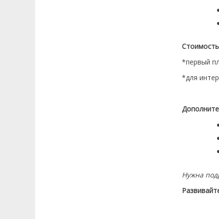
документов на дом...
Пятница 06.03.2026 10:48:00
РАГС Казахстана отмечает 105 лет: как
регистрация жизненных событий стала
Стоимость:
цифровой...
*первый пл
Пятница 27.02.2026 15:16:00
*для инте
Госуслуги с индивидуальным
сопровождением: как работает сервис
«Персональный менеджер»...
Дополните
Пятница 25.02.2026 18:18:00
Мобильный ЦОН: сколько услуг
казахстанцы получают через приложение...
Пятница 18.02.2026 13:40:14
В Шымкенте документы из ЦОНа доступны
Нужна под
24/7: как работают постаматы...
Развивайте
Навигац