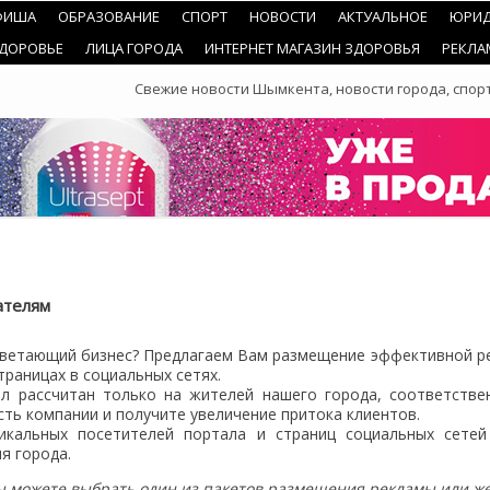
ФИША
ОБРАЗОВАНИЕ
СПОРТ
НОВОСТИ
АКТУАЛЬНОЕ
ЮРИД
ЗДОРОВЬЕ
ЛИЦА ГОРОДА
ИНТЕРНЕТ МАГАЗИН ЗДОРОВЬЯ
РЕКЛА
Свежие новости Шымкента, новости города, спорт
ателям
цветающий бизнес? Предлагаем Вам размещение эффективной ре
траницах в социальных сетях.
л рассчитан только на жителей нашего города, соответстве
ть компании и получите увеличение притока клиентов.
икальных посетителей портала и страниц социальных сетей
я города.
 можете выбрать один из пакетов размещения рекламы или же 