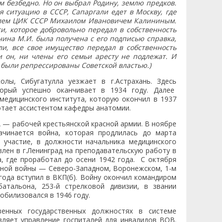
ам безбедно. Но он выбрал Родину, землю предков.
я ситуацию в СССР, Сапаргали едет в Москву, где
елем ЦИК СССР Михаилом Ивановичем Калининым.
и, которое добровольно передал в собственность
инина М.И. была получена с его подписью справка,
ли, все свое имущество передал в собственность
ни он, ни члены его семьи аресту не подлежат. И
е были репрессированы Советской властью.)
лы, Сибугатулла уезжает в г.Астрахань. Здесь
торый успешно оканчивает в 1934 году. Далее
 медицинского института, которую окончил в 1937
отает ассистентом кафедры анатомии.
А — рабочей крестьянской красной армии. В ноябре
чинается война, которая продлилась до марта
й участие, в должности начальника медицинского
влен в г.Ленинград на преподавательскую работу в
 где проработал до осени 1942 года. С октября
нной войны — Северо-Западном, Воронежском, 1-м
 года вступил в ВКП(б). Войну окончил командиром
батальона, 253-й стрелковой дивизии, в звании
обилизовался в 1946 году.
енных государственных должностях в системе
вляет управление госпиталей для инвалидов ВОВ.