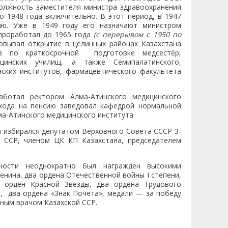
должность заместителя министра здравоохранения
о 1948 года включительно. В этот период, в 1947
ию. Уже в 1949 году его назначают министром
 проработал до 1965 года
(с перерывом с 1950 по
зовывал открытие в целинных районах Казахстана
ов по краткосрочной подготовке медсестёр,
цинских училищ, а также Семипалатинского,
ских институтов, фармацевтического факультета
отал ректором Алма-Атинского медицинского
ыхода на пенсию заведовал кафедрой нормальной
а-Атинского медицинского института.
збирался депутатом Верховного Совета СССР 3-
й ССР, членом ЦК КП Казахстана, председателем
ности неоднократно был награжден высокими
нина, два ордена Отечественной войны I степени,
, орден Красной Звезды, два ордена Трудового
, два ордена «Знак Почёта», медали — за победу
нным врачом Казахской ССР.