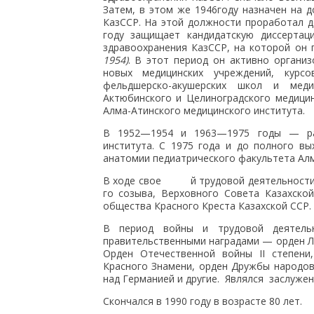
Затем, в этом же 1946году назначен на 
КазССР. На этой должности проработал д
году защищает кандидатскую диссертац
здравоохранения КазССР, на которой он
1954)
. В этот период он активно органи
новых медицинских учреждений, курс
фельдшерско-акушерских школ и меди
Актюбинского и Целиноградского медицин
Алма-Атинского медицинского института.
В 1952—1954 и 1963—1975 годы — раб
института. С 1975 года и до полного в
анатомии педиатрического факультета Алм
В ходе свое й трудовой деятельности и
го созыва, Верховного Совета Казахско
общества Красного Креста Казахской ССР.
В период войны и трудовой деятель
правительственными наградами — орден Ле
Орден Отечественной войны II степени
Красного Знамени, орден Дружбы народов
над Германией и другие. Являлся заслуже
Скончался в 1990 году в возрасте 80 лет.