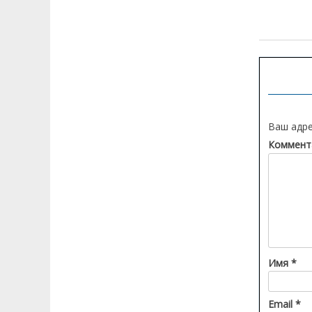
документов на дом...
Навигац
по
Пятница 06.03.2026 10:48:00
РАГС Казахстана отмечает 105 лет: как
записям
регистрация жизненных событий стала
цифровой...
Пятница 27.02.2026 15:16:00
Госуслуги с индивидуальным
Ваш адре
сопровождением: как работает сервис
«Персональный менеджер»...
Коммент
Пятница 25.02.2026 18:18:00
Мобильный ЦОН: сколько услуг
казахстанцы получают через приложение...
Пятница 18.02.2026 13:40:14
В Шымкенте документы из ЦОНа доступны
24/7: как работают постаматы...
Имя
*
Email
*