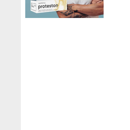
районов Шымкента изменят режим
работы с 1 июля...
Пятница 30.06.2026 16:49:43
Шымкентцы могут получить водительские
удостоверения, техпаспорта и госномера с
доставкой на дом...
Пятница 25.06.2026 12:55:34
СПОРТТЫҚ АТУДАН ЖАСӨСПІРІМДЕР
АРАСЫНДАҒЫ ӘЛЕМ ЧЕМПИОНАТЫНДА
ҚАЗАҚСТАНДЫҚ МЕРГЕНДЕР 4 МЕДАЛЬ
ЖЕҢІП АЛДЫ!...
Пятница 26.05.2026 17:08:09
В ПЕРВЫЙ ЖЕ ФИНАЛЬНЫЙ ДЕНЬ КУБКА
МИРА ПО СТЕНДОВОЙ СТРЕЛЬБЕ
КАЗАХСТАНСКИЙ СТРЕЛОК АСЕМ ОРЫНБАЙ
ПРИНЕСЛА ЗОЛОТУЮ МЕДАЛЬ!...
Пятница 26.05.2026 12:52:55
В АЛМАТИНСКОЙ ОБЛАСТИ СОСТОЯЛАСЬ
ЦЕРЕМОНИЯ ОТКРЫТИЯ КУБКА МИРА ПО