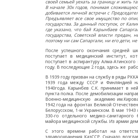
своей семьей уехать за границу и жить т
В начале 30х годов, понимая сложившуюс
добивается личной встречи с Председат
Предъявляет все свое имущество по опис
государства. За данный поступок, от Кал
где указано, что бай Карынбаев Сапарга
государства, Советской власти предан, 
поэтому ни сам Сапаргали, ни его дети, н
После успешного окончания средней шко
поступает в медицинский институт, ко
поступает в аспирантуру Алма-Атинского
году. В последующие 2 года, здесь же раб
В 1939 году призван на службу в ряды РКК
1939 года между СССР и Финляндией на
1940года. Карынбев С.К. принимает в не
пункта полка. После демобилизации напра
Военно-медицинскую академию им.Кирова,
1942 года на фронтах Великой Отечестве
Белорусском, 1-м Украинском. В мае 1943
330-го отдельного медико-санитарного 
майора медицинской службы. Из армии дем
С этого времени работал на ответств
здравоохранения КазССР. Сначало возгла