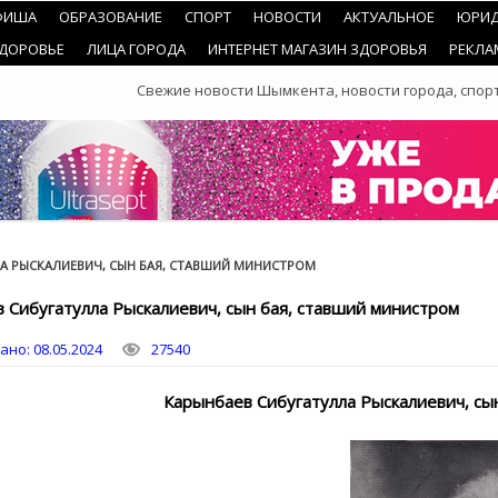
ФИША
ОБРАЗОВАНИЕ
СПОРТ
НОВОСТИ
АКТУАЛЬНОЕ
ЮРИД
ЗДОРОВЬЕ
ЛИЦА ГОРОДА
ИНТЕРНЕТ МАГАЗИН ЗДОРОВЬЯ
РЕКЛА
Свежие новости Шымкента, новости города, спорт
А РЫСКАЛИЕВИЧ, СЫН БАЯ, СТАВШИЙ МИНИСТРОМ
 Сибугатулла Рыскалиевич, сын бая, ставший министром
ано:
08.05.2024
27540
Карынбаев Сибугатулла Рыскалиевич, сы