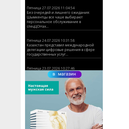
Пятница 27.07.2026 11:04:54
Без очередей и лишнего ожидания:
Шымкентцы все чаше выбирают
персональное обслуживание в
спецЦОНах...
Пятница 24.07.2026 10:31:58
Казахстан представил международной
делегации цифровые решения в сфере
государственных услуг...
Пятница 23.07.2026 10:27:46
КАЗАХСТАНСКИЙ СТРЕЛОК ЗАВОЕВАЛ
ЗОЛОТУЮ МЕДАЛЬ НА ЧЕМПИОНАТЕ МИРА
ISSF ПО ПУЛЕВОЙ СТРЕЛЬБЕ (ДВИЖУЩАЯСЯ
МИШЕНЬ)!...
Пятница 03.07.2026 12:17:23
График работы ЦОНов и спецЦОНов
Шымкента на 6 июля...
Пятница 01.07.2026 10:16:33
ЦОНы Абайского и Аль-Фарабийского