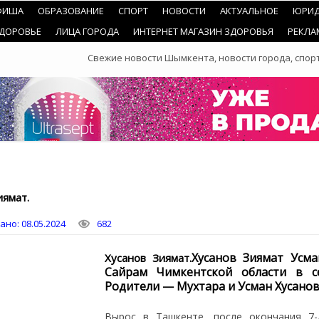
ФИША
ОБРАЗОВАНИЕ
СПОРТ
НОВОСТИ
АКТУАЛЬНОЕ
ЮРИД
ЗДОРОВЬЕ
ЛИЦА ГОРОДА
ИНТЕРНЕТ МАГАЗИН ЗДОРОВЬЯ
РЕКЛА
Свежие новости Шымкента, новости города, спорт
иямат.
ано:
08.05.2024
682
Хусанов Зиямат Усма
Хусанов Зиямат.
Сайрам Чимкентской области в се
Родители — Мухтара и Усман Хусанов
Вырос в Ташкенте, после окончания 7-