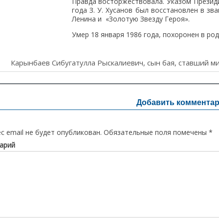
Правда восторжествовала. Указом Презид
года З. У. Хусанов был восстановлен в з
Ленина и «Золотую Звезду Героя».
Умер 18 января 1986 года, похоронен в род
ия
Карынбаев Сибугатулла Рыскалиевич, сын бая, ставший м
Добавить коммента
с email не будет опубликован.
Обязательные поля помечены
*
арий