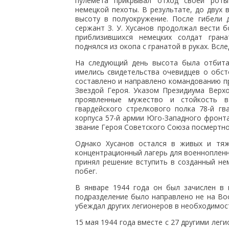
пулемёта прикрывал отход своей роты
немецкой пехоты. В результате, до двух 
высоту в полуокружение. После гибели 
сержант З. У. Хусанов продолжал вести б
приблизившихся немецких солдат гран
поднялся из окопа с гранатой в руках. Всле
На следующий день высота была отбита,
имелись свидетельства очевидцев о обст
составлено и направлено командованию п
Звездой Героя. Указом Президиума Верх
проявленные мужество и стойкость в
гвардейского стрелкового полка 78-й гв
корпуса 57-й армии Юго-Западного фронта
звание Героя Советского Союза посмертно
Однако Хусанов остался в живых и тя
концентрационный лагерь для военнопленн
принял решение вступить в созданный н
побег.
В январе 1944 года он был зачислен в п
подразделение было направлено не на Во
убеждал других легионеров в необходимост
15 мая 1944 года вместе с 27 другими лег