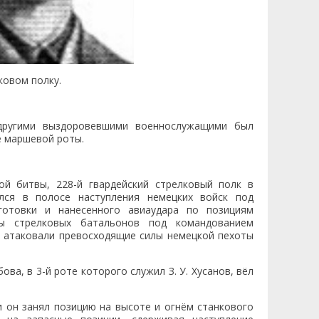
ковом полку.
 другими выздоровевшими военнослужащими был
е маршевой роты.
ой битвы, 228-й гвардейский стрелковый полк в
лся в полосе наступления немецких войск под
готовки и нанесенного авиаудара по позициям
ы стрелковых батальонов под командованием
 их атаковали превосходящие силы немецкой пехоты
ова, в 3-й роте которого служил З. У. Хусанов, вёл
 он занял позицию на высоте и огнём станкового