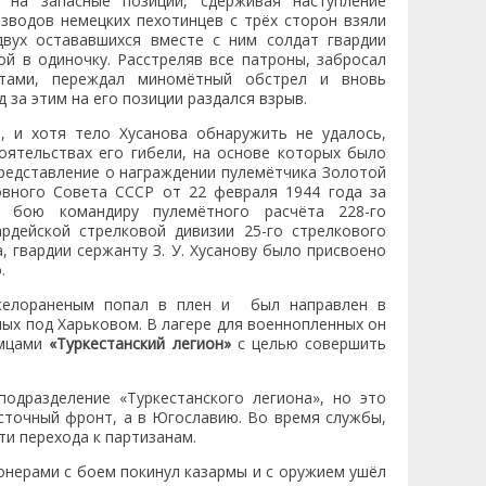
 на запасные позиции, сдерживая наступление
взводов немецких пехотинцев с трёх сторон взяли
двух остававшихся вместе с ним солдат гвардии
ой в одиночку. Расстреляв все патроны, забросал
атами, переждал миномётный обстрел и вновь
д за этим на его позиции раздался взрыв.
 и хотя тело Хусанова обнаружить не удалось,
оятельствах его гибели, на основе которых было
редставление о награждении пулемётчика Золотой
овного Совета СССР от 22 февраля 1944 года за
 бою командиру пулемётного расчёта 228-го
ардейской стрелковой дивизии 25-го стрелкового
, гвардии сержанту З. У. Хусанову было присвоено
.
желораненым попал в плен и был направлен в
ых под Харьковом. В лагере для военнопленных он
емцами
«Туркестанский легион»
с целью совершить
одразделение «Туркестанского легиона», но это
сточный фронт, а в Югославию. Во время службы,
и перехода к партизанам.
ионерами с боем покинул казармы и с оружием ушёл