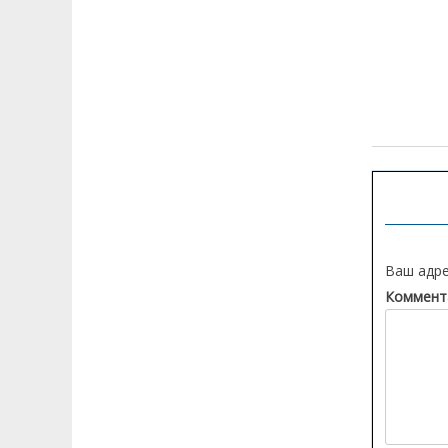
Навигац
по
записям
Ваш адре
Коммент