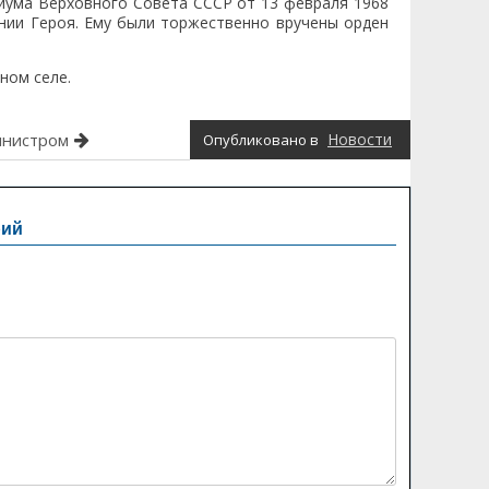
иума Верховного Совета СССР от 13 февраля 1968
вании Героя. Ему были торжественно вручены орден
ном селе.
инистром
Новости
Опубликовано в
рий