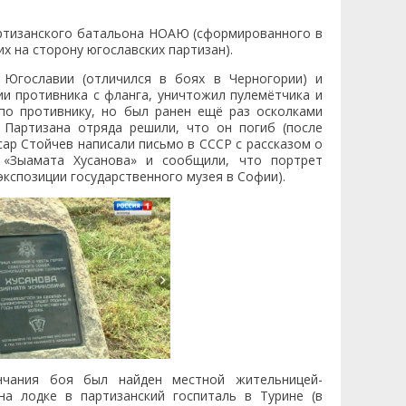
ртизанского батальона НОАЮ (сформированного в
х на сторону югославских партизан).
 Югославии (отличился в боях в Черногории) и
ии противника с фланга, уничтожил пулемётчика и
по противнику, но был ранен ещё раз осколками
Партизана отряда решили, что он погиб (после
сар Стойчев написали письмо в СССР с рассказом о
а «Зыамата Хусанова» и сообщили, что портрет
экспозиции государственного музея в Софии).
нчания боя был найден местной жительницей-
на лодке в партизанский госпиталь в Турине (в