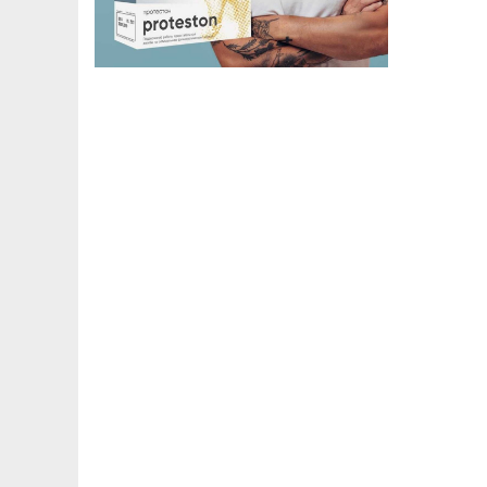
районов Шымкента изменят режим
работы с 1 июля...
Четверг 30.06.2026 16:49:43
Шымкентцы могут получить водительские
удостоверения, техпаспорта и госномера с
доставкой на дом...
Четверг 25.06.2026 12:55:34
СПОРТТЫҚ АТУДАН ЖАСӨСПІРІМДЕР
АРАСЫНДАҒЫ ӘЛЕМ ЧЕМПИОНАТЫНДА
ҚАЗАҚСТАНДЫҚ МЕРГЕНДЕР 4 МЕДАЛЬ
ЖЕҢІП АЛДЫ!...
Четверг 26.05.2026 17:08:09
В ПЕРВЫЙ ЖЕ ФИНАЛЬНЫЙ ДЕНЬ КУБКА
МИРА ПО СТЕНДОВОЙ СТРЕЛЬБЕ
КАЗАХСТАНСКИЙ СТРЕЛОК АСЕМ ОРЫНБАЙ
ПРИНЕСЛА ЗОЛОТУЮ МЕДАЛЬ!...
Четверг 26.05.2026 12:52:55
В АЛМАТИНСКОЙ ОБЛАСТИ СОСТОЯЛАСЬ
ЦЕРЕМОНИЯ ОТКРЫТИЯ КУБКА МИРА ПО