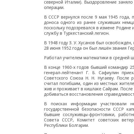
северной Италии). Выздоровление заняло
операции.
В СССР вернулся после 9 мая 1945 года, 
доноса одного из ранее служивших немца
поскольку подозревался в измене Родине
службу в Туркестанский легион.
В 1948 году З. У. Хусанов был освобождён
28 июня 1952 года он был лишён звания Ге
Работал учителем математики в средней шк
В конце 1960-х годов бывший командир 2
генерал-лейтенант Г. Б. Сафиулин при
Советского Союза Н. Н. Нугаеву. После р
считал погибшим, один из местных жителе
жив и проживает в кишлаке Сайрам. После в
добиваться восстановления справедливост
В поисках информации участвовали не
государственной безопасности СССР кап
бывшие сослуживцы-фронтовики, работ
Совета СССР, Комитет советских вете
Республики Болгарии.