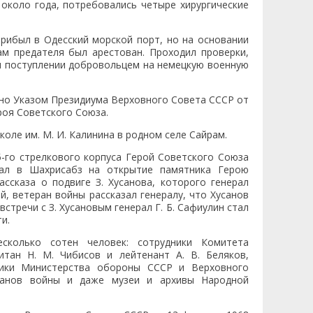
 около года, потребовались четыре хирургические
прибыл в Одесский морской порт, но на основании
м предателя был арестован. Проходил проверки,
 и поступлении добровольцем на немецкую военную
, но Указом Президиума Верховного Совета СССР от
роя Советского Союза.
оле им. М. И. Калинина в родном селе Сайрам.
5-го стрелкового корпуса Герой Советского Союза
ехал в Шахрисабз на открытие памятника Герою
ассказа о подвиге З. Хусанова, которого генерал
й, ветеран войны рассказал генералу, что Хусанов
стречи с З. Хусановым генерал Г. Б. Сафиулин стал
и.
сколько сотен человек: сотрудники Комитета
итан Н. М. Чибисов и лейтенант А. В. Беляков,
ники Министерства обороны СССР и Верховного
ранов войны и даже музеи и архивы Народной