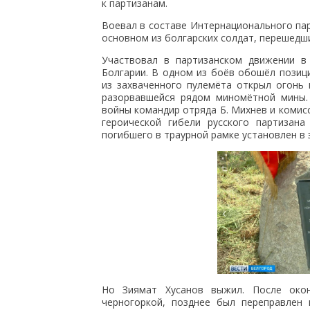
к партизанам.
Воевал в составе Интернационального па
основном из болгарских солдат, перешедши
Участвовал в партизанском движении в
Болгарии. В одном из боёв обошёл позиц
из захваченного пулемёта открыл огонь 
разорвавшейся рядом миномётной мины. 
войны командир отряда Б. Михнев и комис
героической гибели русского партизан
погибшего в траурной рамке установлен в 
Но Зиямат Хусанов выжил. После око
черногоркой, позднее был переправлен 