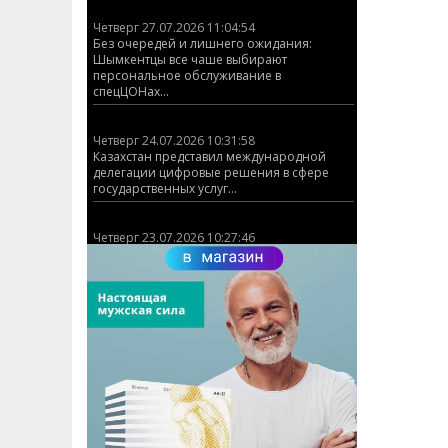
Четверг 27.07.2026 11:04:54
Без очередей и лишнего ожидания:
Шымкентцы все чаше выбирают
персональное обслуживание в
спецЦОНах...
Четверг 24.07.2026 10:31:58
Казахстан представил международной
делегации цифровые решения в сфере
государственных услуг...
Четверг 23.07.2026 10:27:46
КАЗАХСТАНСКИЙ СТРЕЛОК ЗАВОЕВАЛ
ЗОЛОТУЮ МЕДАЛЬ НА ЧЕМПИОНАТЕ МИРА
ISSF ПО ПУЛЕВОЙ СТРЕЛЬБЕ (ДВИЖУЩАЯСЯ
МИШЕНЬ)!...
Четверг 03.07.2026 12:17:23
График работы ЦОНов и спецЦОНов
Шымкента на 6 июля...
Четверг 01.07.2026 10:16:33
ЦОНы Абайского и Аль-Фарабийского