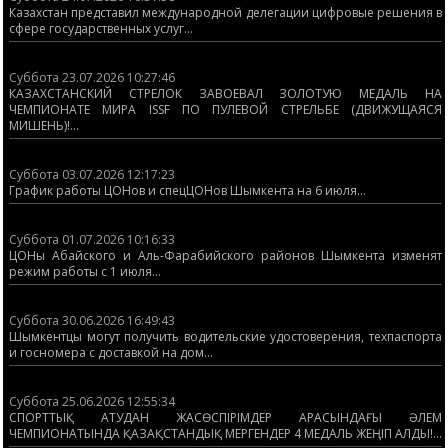
Казахстан представил международной делегации цифровые решения в
сфере государственных услуг...
Суббота 23.07.2026 10:27:46
КАЗАХСТАНСКИЙ СТРЕЛОК ЗАВОЕВАЛ ЗОЛОТУЮ МЕДАЛЬ НА
ЧЕМПИОНАТЕ МИРА ISSF ПО ПУЛЕВОЙ СТРЕЛЬБЕ (ДВИЖУЩАЯСЯ
МИШЕНЬ)!...
Суббота 03.07.2026 12:17:23
График работы ЦОНов и спецЦОНов Шымкента на 6 июля...
Суббота 01.07.2026 10:16:33
ЦОНы Абайского и Аль-Фарабийского районов Шымкента изменят
режим работы с 1 июля...
Суббота 30.06.2026 16:49:43
Шымкентцы могут получить водительские удостоверения, техпаспорта
и госномера с доставкой на дом...
Суббота 25.06.2026 12:55:34
СПОРТТЫҚ АТУДАН ЖАСӨСПІРІМДЕР АРАСЫНДАҒЫ ӘЛЕМ
ЧЕМПИОНАТЫНДА ҚАЗАҚСТАНДЫҚ МЕРГЕНДЕР 4 МЕДАЛЬ ЖЕҢІП АЛДЫ!...