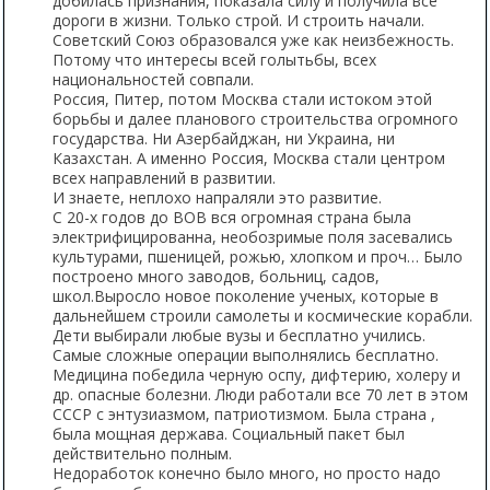
добилась признания, показала силу и получила все
дороги в жизни. Только строй. И строить начали.
Советский Союз образовался уже как неизбежность.
Потому что интересы всей голытьбы, всех
национальностей совпали.
Россия, Питер, потом Москва стали истоком этой
борьбы и далее планового строительства огромного
государства. Ни Азербайджан, ни Украина, ни
Казахстан. А именно Россия, Москва стали центром
всех направлений в развитии.
И знаете, неплохо напраляли это развитие.
С 20-х годов до ВОВ вся огромная страна была
электрифицированна, необозримые поля засевались
культурами, пшеницей, рожью, хлопком и проч… Было
построено много заводов, больниц, садов,
школ.Выросло новое поколение ученых, которые в
дальнейшем строили самолеты и космические корабли.
Дети выбирали любые вузы и бесплатно учились.
Самые сложные операции выполнялись бесплатно.
Медицина победила черную оспу, дифтерию, холеру и
др. опасные болезни. Люди работали все 70 лет в этом
СССР с энтузиазмом, патриотизмом. Была страна ,
была мощная держава. Социальный пакет был
действительно полным.
Недоработок конечно было много, но просто надо