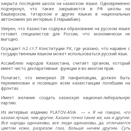
закрыта последняя школа на казахском языке. Одновременно
подчеркнул, что также закрываются в РФ школы на
башкирском, татарском и других языках в национальных
автономиях (из интервью Е.Нарымбаю).
Уверен, что Казахстан содержа образование на русском языке
готовит специалистов для России, что экономически не
выгодно.
Осуждает п.2 ст.7 Конституции РК, где указано, что наравне с
государственным языком может использоваться русский язык.
Ассамблею народов Казахстана, считает органом, который
имеет чисто декларативные функции и во многом прав.
Полагает, что мемориал 28 панфиловцам, должен быть
переименован и посвящен всем казахстанцам погибшим на
фронтах.
Имеет желание создать казахскую национал-либеральную
партию.
Из интервью изданию PLATOV-ASIA —
»
Я
не
говорю
,
что
казахи
лучше
,
чем
другие
.
Казахи
точно
такие
же
,
как
и
другие
.
Все
народы
одинаковы
,
все
люди
одинаковы
,
да
,
отличаются
цветом
кожи
,
разрезом
глаз
,
больше
ничем
другим
.
Суть