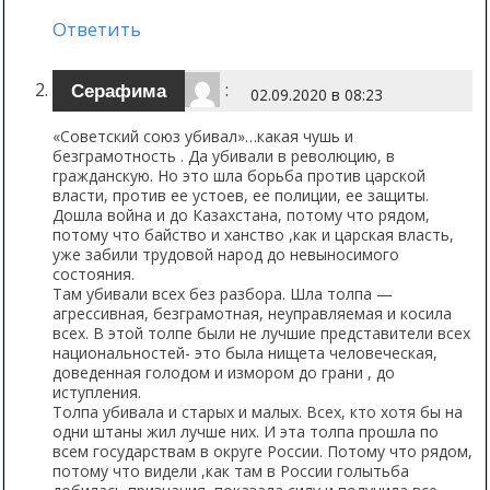
Ответить
:
Серафима
02.09.2020 в 08:23
«Советский союз убивал»…какая чушь и
безграмотность . Да убивали в революцию, в
гражданскую. Но это шла борьба против царской
власти, против ее устоев, ее полиции, ее защиты.
Дошла война и до Казахстана, потому что рядом,
потому что байство и ханство ,как и царская власть,
уже забили трудовой народ до невыносимого
состояния.
Там убивали всех без разбора. Шла толпа —
агрессивная, безграмотная, неуправляемая и косила
всех. В этой толпе были не лучшие представители всех
национальностей- это была нищета человеческая,
доведенная голодом и измором до грани , до
иступления.
Толпа убивала и старых и малых. Всех, кто хотя бы на
одни штаны жил лучше них. И эта толпа прошла по
всем государствам в округе России. Потому что рядом,
потому что видели ,как там в России голытьба