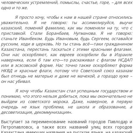
человеческих
устремлений
,
помыслы
,
счастье
,
горе
,
–
для
всех
одно
и
то
же
.
Я
просто
хочу
,
чтобы
к
нам
в
нашей
стране
относились
уважительно
.
Я
не
говорю
:
ты
ассимилируйся
,
выучи
казахский
,
поменяй
фамилию
,
как
мы
поменяли
на
ту
,
что
с
приставкой
.
Стали
Боранбаев
,
Нугманова
.
Я
не
говорю
:
станьте
Иванбеком
.
Будь
Ивановым
,
будь
Сергеем
,
оставайся
русским
,
ходи
в
церковь
.
Но
ты
стань
всё
—
таки
гражданином
Казахстана
,
перестань
таскаться
с
этими
красными
флагами
.
Они
нас
оскорбляют
,
как
евреев
оскорбили
бы
в
Израиле
наверняка
,
если
б
там
кто
—
то
расхаживал
с
флагом
НСДАП
или
в
эсэсовской
форме
.
Нас
точно
также
оскорбляют
форма
НКВД
и
красные
флаги
,
потому
что
Советский
союз
казахам
был
отнюдь
не
матерью
и
даже
не
мачехой
,
а
гораздо
хуже
–
он
нас
убивал
.
Я
хочу
чтобы
Казахстан
стал
успешным
государством
и
понимаю
,
что
этого
нельзя
добиться
,
пока
мы
окончательно
не
выйдем
из
советского
морока
.
Даже
,
наверное
,
в
первую
очередь
не
язык
проблема
,
не
школа
и
образование
,
а
десоветизация
,
декоммунизация
«.
Выступает за переименование названий городов Павлодар и
Петропавловск, а также всех названий улиц всех городов
Казахстана имеющих названия на русском языке, на казахский