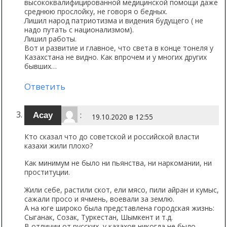
высококвалифицированной медицинской помощи даже
среднюю прослойку, не говоря о бедных.
Лишил народ патриотизма и видения будущего ( не
надо путать с национализмом).
Лишил работы.
Вот и развитие и главное, что света в конце тонеля у
Казахстана не видно. Как впрочем и у многих других
бывших…
Ответить
:
Асау
19.10.2020 в 12:55
Кто сказал что до советской и российской власти
казахи жили плохо?
Как минимум не было ни пьянства, ни наркомании, ни
проституции.
Жили себе, растили скот, ели мясо, пили айран и кумыс,
сажали просо и ячмень, воевали за землю.
А на юге широко была представлена городская жизнь:
Сыганак, Созак, Туркестан, Шымкент и т.д.
В отличии от русских, у казахов никогда не было