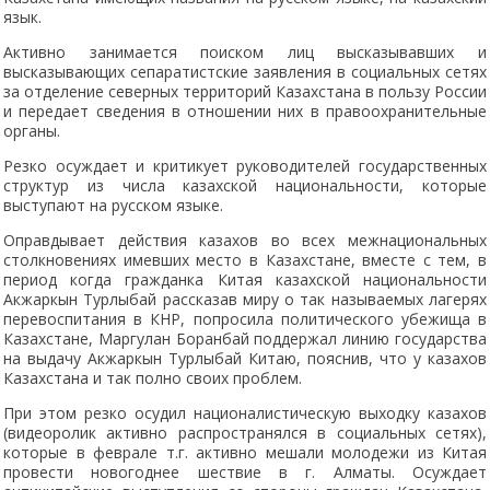
язык.
Активно занимается поиском лиц высказывавших и
высказывающих сепаратистские заявления в социальных сетях
за отделение северных территорий Казахстана в пользу России
и передает сведения в отношении них в правоохранительные
органы.
Резко осуждает и критикует руководителей государственных
структур из числа казахской национальности, которые
выступают на русском языке.
Оправдывает действия казахов во всех межнациональных
столкновениях имевших место в Казахстане, вместе с тем, в
период когда гражданка Китая казахской национальности
Акжаркын Турлыбай рассказав миру о так называемых лагерях
перевоспитания в КНР, попросила политического убежища в
Казахстане, Маргулан Боранбай поддержал линию государства
на выдачу Акжаркын Турлыбай Китаю, пояснив, что у казахов
Казахстана и так полно своих проблем.
При этом резко осудил националистическую выходку казахов
(видеоролик активно распространялся в социальных сетях),
которые в феврале т.г. активно мешали молодежи из Китая
провести новогоднее шествие в г. Алматы. Осуждает