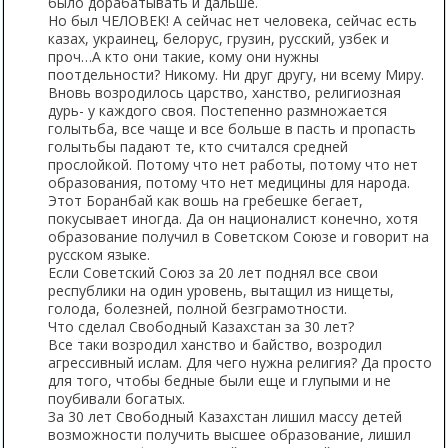
было дорабатывать и дальше.
Но был ЧЕЛОВЕК! А сейчас нет человека, сейчас есть
казах, украинец, белорус, грузин, русский, узбек и
проч…А кто они такие, кому они нужны
поотдельности? Никому. Ни друг другу, ни всему Миру.
Вновь возродилось царство, ханство, религиозная
дурь- у каждого своя. Постепенно размножается
голытьба, все чаще и все больше в пасть и пропасть
голытьбы падают те, кто считался средней
прослойкой. Потому что нет работы, потому что нет
образования, потому что нет медицины для народа.
Этот Боранбай как вошь на гребешке бегает,
покусывает иногда. Да он националист конечно, хотя
образование получил в Советском Союзе и говорит на
русском языке.
Если Советский Союз за 20 лет поднял все свои
республики на один уровень, вытащил из нищеты,
голода, болезней, полной безграмотности.
Что сделал Свободный Казахстан за 30 лет?
Все таки возродил ханство и байство, возродил
агрессивный ислам. Для чего нужна религия? Да просто
для того, чтобы бедные были еще и глупыми и не
поубивали богатых.
За 30 лет Свободный Казахстан лишил массу детей
возможности получить высшее образование, лишил