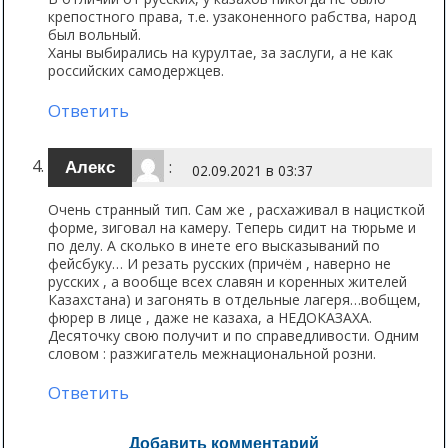
крепостного права, т.е. узаконенного рабства, народ
был вольный.
Ханы выбирались на курултае, за заслуги, а не как
российских самодержцев.
Ответить
:
Алекс
02.09.2021 в 03:37
Очень странный тип. Сам же , расхаживал в нацисткой
форме, зиговал на камеру. Теперь сидит на тюрьме и
по делу. А сколько в инете его высказываний по
фейсбуку… И резать русских (причём , наверно не
русских , а вообще всех славян и коренных жителей
Казахстана) и загонять в отдельные лагеря…вобщем,
фюрер в лице , даже не казаха, а НЕДОКАЗАХА.
Десяточку свою получит и по справедливости. Одним
словом : разжигатель межнациональной розни.
Ответить
Добавить комментарий