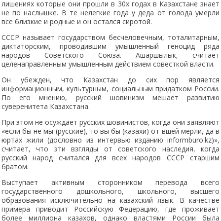
лишениях которые они прошли в 30х годах в Казахстане знает
не по наслышке. В те нелегкие года у деда от голода умерли
все близкие и родные и он остался сиротой.
CCCР называет государством бесчеловечным, тоталитарным,
диктаторским, проводившим умышленный геноцид ряда
народов Советского Союза. Ашаршылык, считает
целенаправленным умышленным действием совесткой власти.
Он убежден, что Казахстан до сих пор является
информационным, культурным, социальным придатком России.
По его мнению, русский шовинизм мешает развитию
суверенитета Казахстана.
При этом не осуждает русских шовинистов, когда они заявляют
«если бы не мы (русские), то вы бы (казахи) от вшей мерли, да в
юртах жили (дословно из интервью изданию informburo.kz)»,
считает, что эти взгляды от советского наследия, когда
русский народ считался для всех народов СССР старшим
братом.
Выступает активным сторонником перевода всего
государственного дошкольного, школьного, высшего
образования исключительно на казахский язык. В качестве
примера приводит Российскую Федерацию, где проживает
более миллиона казахов, однако властями России была