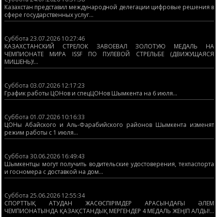
Казахстан представил международной делегации цифровые решения в
сфере государственных услуг...
Суббота 23.07.2026 10:27:46
КАЗАХСТАНСКИЙ СТРЕЛОК ЗАВОЕВАЛ ЗОЛОТУЮ МЕДАЛЬ НА
ЧЕМПИОНАТЕ МИРА ISSF ПО ПУЛЕВОЙ СТРЕЛЬБЕ (ДВИЖУЩАЯСЯ
МИШЕНЬ)!...
Суббота 03.07.2026 12:17:23
График работы ЦОНов и спецЦОНов Шымкента на 6 июля...
Суббота 01.07.2026 10:16:33
ЦОНы Абайского и Аль-Фарабийского районов Шымкента изменят
режим работы с 1 июля...
Суббота 30.06.2026 16:49:43
Шымкентцы могут получить водительские удостоверения, техпаспорта
и госномера с доставкой на дом...
Суббота 25.06.2026 12:55:34
СПОРТТЫҚ АТУДАН ЖАСӨСПІРІМДЕР АРАСЫНДАҒЫ ӘЛЕМ
ЧЕМПИОНАТЫНДА ҚАЗАҚСТАНДЫҚ МЕРГЕНДЕР 4 МЕДАЛЬ ЖЕҢІП АЛДЫ!...