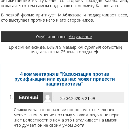
антикитайские выступления со стороны граждан Казахстана,
полагая, что тем самым подрывают экономику Казахстана.
В резкой форме критикует М.Аблязова и поддерживает всех,
кто выступает против него и его сторонников.
Актуальное
Опубликовано в
Навигация
Ер есімі ел есінде. Биыл 9 мамыр күні сұрапыл соғыстың
аяқталғанына 75 жыл толады.
по
записям
4 комментария в “
Казахизация против
русификации или куда нас может привести
нацпатриотизм
”
:
Евгений
25.04.2020 в 21:09
Слишком часто по разным вопросам этот человек
меняет свое мнение поэтому я таким людям не верю
,нет целостности в нем а это наталкивает на мысли
что думает он не своим умом ,хотя