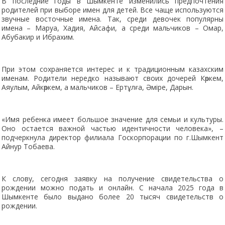
В последние годы в Шымкенте изменились предпочтения
родителей при выборе имен для детей. Все чаще используются
звучные восточные имена. Так, среди девочек популярны
имена – Маруа, Хадия, Айсафи, а среди мальчиков – Омар,
Абубакир и Ибрахим.
При этом сохраняется интерес и к традиционным казахским
именам. Родители нередко называют своих дочерей Көркем,
Аяулым, Айкөркем, а мальчиков – Ертұлға, Әміре, Дарын.
«Имя ребенка имеет большое значение для семьи и культуры.
Оно остается важной частью идентичности человека», –
подчеркнула директор филиала Госкорпорации по г.Шымкент
Айнур Тобаева.
К слову, сегодня заявку на получение свидетельства о
рождении можно подать и онлайн. С начала 2025 года в
Шымкенте было выдано более 20 тысяч свидетельств о
рождении.