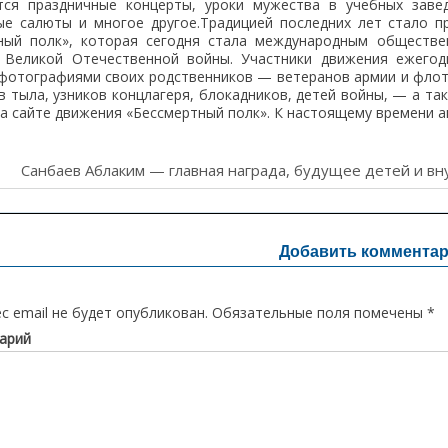
тся праздничные концерты, уроки мужества в учебных завед
ые салюты и многое другое.Традицией последних лет стало п
ный полк», которая сегодня стала международным обществ
 Великой Отечественной войны. Участники движения ежего
 фотографиями своих родственников — ветеранов армии и флот
в тыла, узников концлагеря, блокадников, детей войны, — а т
а сайте движения «Бессмертный полк». К настоящему времени а
ия
Санбаев Аблаким — главная награда, будущее детей и вну
Добавить коммента
с email не будет опубликован.
Обязательные поля помечены
*
арий