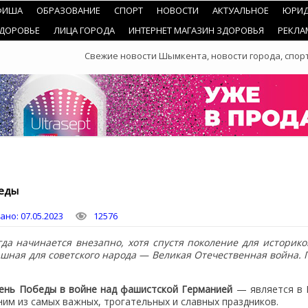
ФИША
ОБРАЗОВАНИЕ
СПОРТ
НОВОСТИ
АКТУАЛЬНОЕ
ЮРИД
ЗДОРОВЬЕ
ЛИЦА ГОРОДА
ИНТЕРНЕТ МАГАЗИН ЗДОРОВЬЯ
РЕКЛА
Свежие новости Шымкента, новости города, спорт
еды
ано:
07.05.2023
12576
гда начинается внезапно, хотя спустя поколение для историко
ашная для советского народа — Великая Отечественная война. 
ень Победы в войне над фашистской Германией
— является в Р
им из самых важных, трогательных и славных праздников.