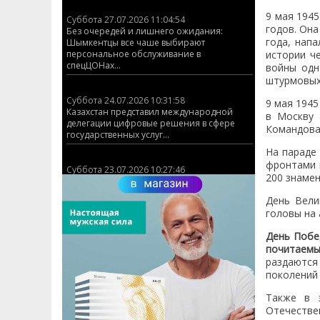
9 мая 194
Суббота 27.07.2026 11:04:54
годов. Она
Без очередей и лишнего ожидания:
года, нап
Шымкентцы все чаше выбирают
персональное обслуживание в
истории ч
спецЦОНах...
войны одн
штурмовых 
Суббота 24.07.2026 10:31:58
9 мая 1945
Казахстан представил международной
в Москву
делегации цифровые решения в сфере
Командова
государственных услуг...
На параде
фронтами 
Суббота 23.07.2026 10:27:46
200 знаме
КАЗАХСТАНСКИЙ СТРЕЛОК ЗАВОЕВАЛ
ЗОЛОТУЮ МЕДАЛЬ НА ЧЕМПИОНАТЕ МИРА
День Вели
ISSF ПО ПУЛЕВОЙ СТРЕЛЬБЕ (ДВИЖУЩАЯСЯ
головы на 
МИШЕНЬ)!...
День Побе
почитаемых
Суббота 03.07.2026 12:17:23
раздаются
График работы ЦОНов и спецЦОНов
Шымкента на 6 июля...
поколений 
Также в 
Суббота 01.07.2026 10:16:33
Отечестве
ЦОНы Абайского и Аль-Фарабийского