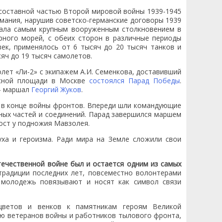
 составной частью Второй мировой войны 1939-1945
рмания, нарушив советско-германские договоры 1939
стала самым крупным вооруженным столкновением в
рного морей, с обеих сторон в различные периоды
ек, применялось от 6 тысяч до 20 тысяч танков и
сяч до 19 тысяч самолетов.
лет «Ли-2» с экипажем А.И. Семенкова, доставивший
асной площади в Москве
состоялся Парад Победы
.
— маршал
Георгий Жуков
.
 в конце войны фронтов. Впереди шли командующие
ных частей и соединений. Парад завершился маршем
ост у подножия Мавзолея.
ха и героизма. Ради мира на Земле сложили свои
ечественной войне был и остается одним из самых
радиции последних лет, повсеместно волонтерами
и молодежь повязывают и носят как символ связи
цветов и венков к памятникам героям Великой
ю ветеранов войны и работников тылового фронта,