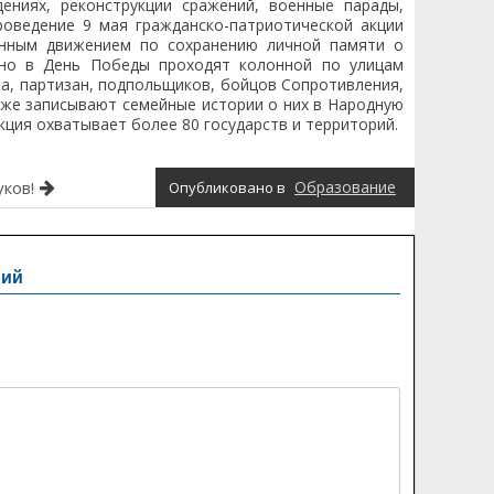
ениях, реконструкции сражений, военные парады,
роведение 9 мая гражданско-патриотической акции
енным движением по сохранению личной памяти о
дно в День Победы проходят колонной по улицам
а, партизан, подпольщиков, бойцов Сопротивления,
акже записывают семейные истории о них в Народную
кция охватывает более 80 государств и территорий.
ков!
Образование
Опубликовано в
рий