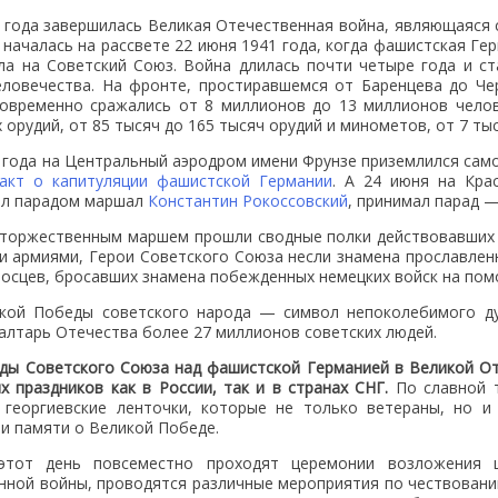
5 года завершилась Великая Отечественная война, являющаяся
 началась на рассвете 22 июня 1941 года, когда фашистская Ге
ала на Советский Союз. Война длилась почти четыре года и 
еловечества. На фронте, простиравшемся от Баренцева до Че
овременно сражались от 8 миллионов до 13 миллионов челов
орудий, от 85 тысяч до 165 тысяч орудий и минометов, от 7 ты
 года на Центральный аэродром имени Фрунзе приземлился само
акт о капитуляции фашистской Германии
. А 24 июня на Кр
л парадом маршал
Константин Рокоссовский
, принимал парад 
 торжественным маршем прошли сводные полки действовавших
и армиями, Герои Советского Союза несли знамена прославлен
носцев, бросавших знамена побежденных немецких войск на пом
кой Победы советского народа — символ непоколебимого ду
алтарь Отечества более 27 миллионов советских людей.
ды Советского Союза над фашистской Германией в Великой От
 праздников как в России, так и в странах СНГ.
По славной т
 георгиевские ленточки, которые не только ветераны, но 
и памяти о Великой Победе.
этот день повсеместно проходят церемонии возложения 
нной войны, проводятся различные мероприятия по чествовани