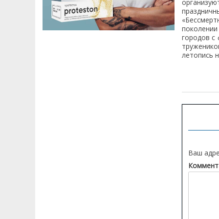
организую
районов Шымкента изменят режим
праздничн
работы с 1 июля...
«Бессмерт
поколении
городов с
Суббота 30.06.2026 16:49:43
труженико
Шымкентцы могут получить водительские
летопись н
удостоверения, техпаспорта и госномера с
доставкой на дом...
Навигац
Суббота 25.06.2026 12:55:34
по
СПОРТТЫҚ АТУДАН ЖАСӨСПІРІМДЕР
записям
АРАСЫНДАҒЫ ӘЛЕМ ЧЕМПИОНАТЫНДА
ҚАЗАҚСТАНДЫҚ МЕРГЕНДЕР 4 МЕДАЛЬ
ЖЕҢІП АЛДЫ!...
Суббота 26.05.2026 17:08:09
В ПЕРВЫЙ ЖЕ ФИНАЛЬНЫЙ ДЕНЬ КУБКА
Ваш адре
МИРА ПО СТЕНДОВОЙ СТРЕЛЬБЕ
Коммент
КАЗАХСТАНСКИЙ СТРЕЛОК АСЕМ ОРЫНБАЙ
ПРИНЕСЛА ЗОЛОТУЮ МЕДАЛЬ!...
Суббота 26.05.2026 12:52:55
В АЛМАТИНСКОЙ ОБЛАСТИ СОСТОЯЛАСЬ
ЦЕРЕМОНИЯ ОТКРЫТИЯ КУБКА МИРА ПО