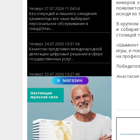
юниоров э
появляетс
Четверг 27.07.2026 11:04:54
исходя из 
Без очередей и лишнего ожидания:
Шымкентцы все чаше выбирают
В крупном 
персональное обслуживание в
спецЦОНах...
и собирае
столицей т
Четверг 24.07.2026 10:31:58
«Шымкент 
Казахстан представил международной
игры, и по
делегации цифровые решения в сфере
на професс
государственных услуг...
Победители
Четверг 23.07.2026 10:27:46
Анастасия
КАЗАХСТАНСКИЙ СТРЕЛОК ЗАВОЕВАЛ
ЗОЛОТУЮ МЕДАЛЬ НА ЧЕМПИОНАТЕ МИРА
ISSF ПО ПУЛЕВОЙ СТРЕЛЬБЕ (ДВИЖУЩАЯСЯ
МИШЕНЬ)!...
Навигац
Четверг 03.07.2026 12:17:23
по
График работы ЦОНов и спецЦОНов
записям
Шымкента на 6 июля...
Четверг 01.07.2026 10:16:33
ЦОНы Абайского и Аль-Фарабийского