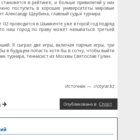
становятся в рейтинге, и больше привилегий у них
можно поступить в хорошие университеты мировые
ит Александр Щербина, главный судья турнира.
ior G2 проводится в Шымкенте уже второй год подряд
что наш город по праву может называться третьей
ший. Я сыграл две игры, включая парные игры, три
бы в будущем попасть хотя бы в сотку, чтобы выйти
ик турнира, теннисист из Москвы Святослав Гулин.
Источник — ://otyrar.kz
д
Спорт
Опубликовано в
рий