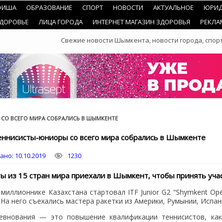
ФИША
ОБРАЗОВАНИЕ
СПОРТ
НОВОСТИ
АКТУАЛЬНОЕ
ЮРИД
ЗДОРОВЬЕ
ЛИЦА ГОРОДА
ИНТЕРНЕТ МАГАЗИН ЗДОРОВЬЯ
РЕКЛА
Свежие новости Шымкента, новости города, спорт
СО ВСЕГО МИРА СОБРАЛИСЬ В ШЫМКЕНТЕ
ннисисты-юниоры со всего мира собрались в Шымкенте
ано:
10.10.2019
1230
ы из 15 стран мира приехали в Шымкент, чтобы принять уча
миллионнике Казахстана стартовал ITF Junior G2 “Shymkent Ope
 На него съехались мастера ракетки из Америки, Румынии, Испани
евнования — это повышение квалификации теннисистов, как 