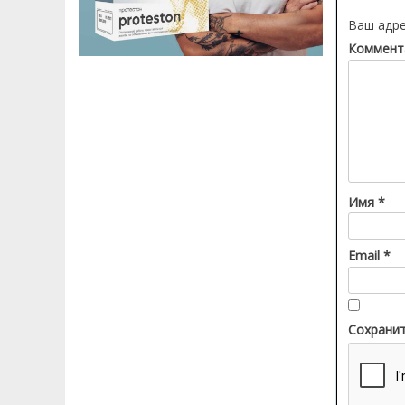
районов Шымкента изменят режим
Ваш адре
работы с 1 июля...
Коммент
Четверг 30.06.2026 16:49:43
Шымкентцы могут получить водительские
удостоверения, техпаспорта и госномера с
доставкой на дом...
Четверг 25.06.2026 12:55:34
СПОРТТЫҚ АТУДАН ЖАСӨСПІРІМДЕР
АРАСЫНДАҒЫ ӘЛЕМ ЧЕМПИОНАТЫНДА
Имя
*
ҚАЗАҚСТАНДЫҚ МЕРГЕНДЕР 4 МЕДАЛЬ
ЖЕҢІП АЛДЫ!...
Email
*
Четверг 26.05.2026 17:08:09
В ПЕРВЫЙ ЖЕ ФИНАЛЬНЫЙ ДЕНЬ КУБКА
МИРА ПО СТЕНДОВОЙ СТРЕЛЬБЕ
КАЗАХСТАНСКИЙ СТРЕЛОК АСЕМ ОРЫНБАЙ
ПРИНЕСЛА ЗОЛОТУЮ МЕДАЛЬ!...
Сохранит
Четверг 26.05.2026 12:52:55
В АЛМАТИНСКОЙ ОБЛАСТИ СОСТОЯЛАСЬ
ЦЕРЕМОНИЯ ОТКРЫТИЯ КУБКА МИРА ПО