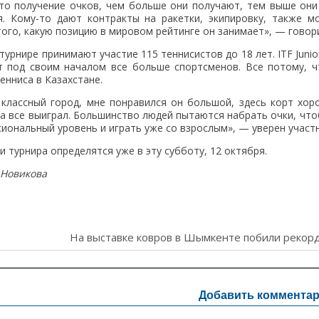
то получение очков, чем больше они получают, тем выше они 
я. Кому-то дают контракты на ракетки, экипировку, также 
того, какую позицию в мировом рейтинге он занимает», — говор
турнире принимают участие 115 теннисистов до 18 лет. ITF Jun
т под своим началом все больше спортсменов. Все потому, 
енниса в Казахстане.
классный город, мне понравился он большой, здесь корт хоро
ка все выиграл. Большинство людей пытаются набрать очки, что
иональный уровень и играть уже со взрослым», — уверен участн
 турнира определятся уже в эту субботу, 12 октября.
 Новикова
ия
На выставке ковров в Шымкенте побили рекор
Добавить коммента